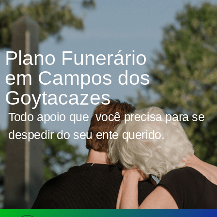
Plano Funerário
em Campos dos
Goytacazes
Todo apoio que você precisa para se
despedir do seu ente querido.