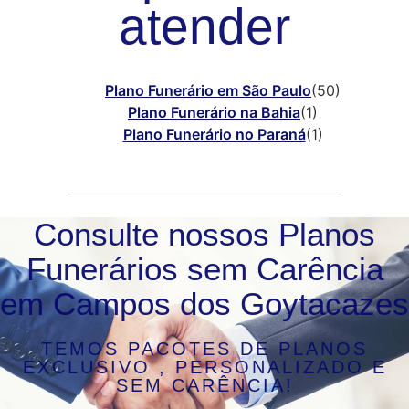
atender
Plano Funerário em São Paulo
(50)
Plano Funerário na Bahia
(1)
Plano Funerário no Paraná
(1)
Consulte nossos Planos
Funerários sem Carência
em Campos dos Goytacazes
TEMOS PACOTES DE PLANOS
EXCLUSIVO , PERSONALIZADO E
SEM CARÊNCIA!