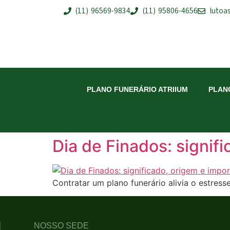
(11) 96569-9834
(11) 95806-4656
lutoa
PLANO FUNERÁRIO ATRIIUM
PLAN
Dia de Finados: signif
Contratar um plano funerário alivia o estress
NOSSO SEDE