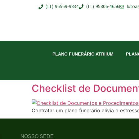
(11) 96569-9834
(11) 95806-4656
lutoa
PLANO FUNERÁRIO ATRIIUM
PLAN
Checklist de Documen
Contratar um plano funerário alivia o estress
NOSSO SEDE