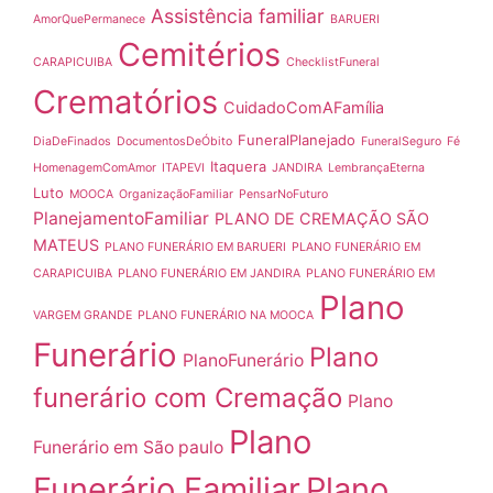
Assistência familiar
AmorQuePermanece
BARUERI
Cemitérios
CARAPICUIBA
ChecklistFuneral
Crematórios
CuidadoComAFamília
FuneralPlanejado
DiaDeFinados
DocumentosDeÓbito
FuneralSeguro
Fé
Itaquera
HomenagemComAmor
ITAPEVI
JANDIRA
LembrançaEterna
Luto
MOOCA
OrganizaçãoFamiliar
PensarNoFuturo
PlanejamentoFamiliar
PLANO DE CREMAÇÃO SÃO
MATEUS
PLANO FUNERÁRIO EM BARUERI
PLANO FUNERÁRIO EM
CARAPICUIBA
PLANO FUNERÁRIO EM JANDIRA
PLANO FUNERÁRIO EM
Plano
VARGEM GRANDE
PLANO FUNERÁRIO NA MOOCA
Funerário
Plano
PlanoFunerário
funerário com Cremação
Plano
Plano
Funerário em São paulo
Funerário Familiar
Plano