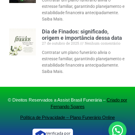
Contratar um plano funerário alivia o
estresse familiar, garantindo planejamento e
estabilidade financeira antecipadamente.
Saiba Mais.
Dia de Finados: significado,
origem e importância dessa data
27 de outubro de 2025
Nenhum comentário
Contratar um plano funerário alivia o
estresse familiar, garantindo planejamento e
estabilidade financeira antecipadamente.
Saiba Mais.
© Direitos Reservados a Assist Brasil Funerária –
Criado por
Fernando Soares
Política de Privacidade – Plano Funerário Online
Verificada por