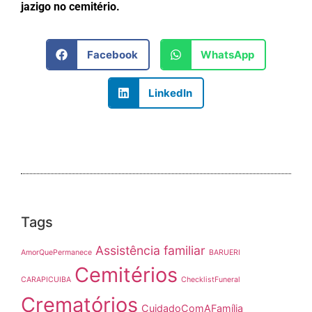
jazigo no cemitério.
Facebook
WhatsApp
LinkedIn
Tags
Assistência familiar
AmorQuePermanece
BARUERI
Cemitérios
CARAPICUIBA
ChecklistFuneral
Crematórios
CuidadoComAFamília