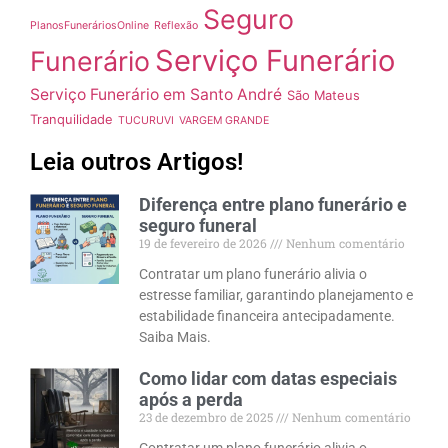
Seguro
PlanosFuneráriosOnline
Reflexão
Serviço Funerário
Funerário
Serviço Funerário em Santo André
São Mateus
Tranquilidade
TUCURUVI
VARGEM GRANDE
Leia outros Artigos!
Diferença entre plano funerário e
seguro funeral
19 de fevereiro de 2026
Nenhum comentário
Contratar um plano funerário alivia o
estresse familiar, garantindo planejamento e
estabilidade financeira antecipadamente.
Saiba Mais.
Como lidar com datas especiais
após a perda
23 de dezembro de 2025
Nenhum comentário