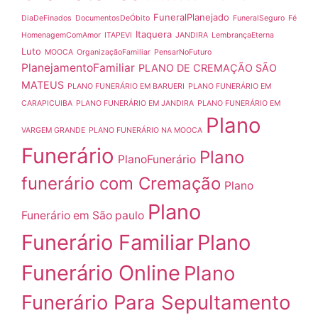
FuneralPlanejado
DiaDeFinados
DocumentosDeÓbito
FuneralSeguro
Fé
Itaquera
HomenagemComAmor
ITAPEVI
JANDIRA
LembrançaEterna
Luto
MOOCA
OrganizaçãoFamiliar
PensarNoFuturo
PlanejamentoFamiliar
PLANO DE CREMAÇÃO SÃO
MATEUS
PLANO FUNERÁRIO EM BARUERI
PLANO FUNERÁRIO EM
CARAPICUIBA
PLANO FUNERÁRIO EM JANDIRA
PLANO FUNERÁRIO EM
Plano
VARGEM GRANDE
PLANO FUNERÁRIO NA MOOCA
Funerário
Plano
PlanoFunerário
funerário com Cremação
Plano
Plano
Funerário em São paulo
Funerário Familiar
Plano
Funerário Online
Plano
Funerário Para Sepultamento